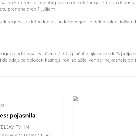
, po katerem bi pridobil pravico do celotnega letnega dopusta
u preneha pred 1. julijem.
sek regresa za letni dopust ni dogovorjen, je delodajalec dolžan d
rugega odstavka 131. člena ZDR izplačati najkasneje do
1. julija
t
i delodajalca določen kasnejši rok izplačila, vendar najkasneje do
025
es: pojasnila
ELJAVITVI IN
ZAKONA O PRAVICI DO