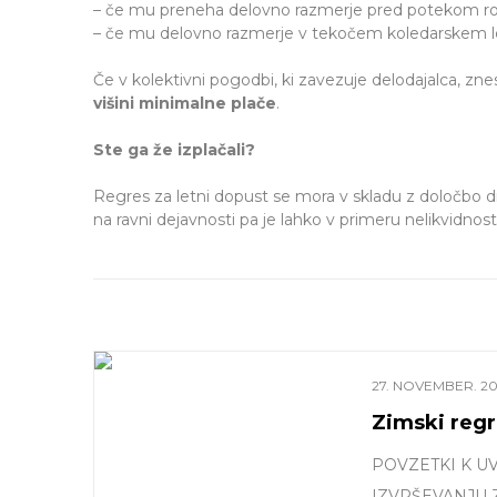
– če mu preneha delovno razmerje pred potekom roka
– če mu delovno razmerje v tekočem koledarskem let
Če v kolektivni pogodbi, ki zavezuje delodajalca, zne
višini minimalne plače
.
Ste ga že izplačali?
Regres za letni dopust se mora v skladu z določbo d
na ravni dejavnosti pa je lahko v primeru nelikvidnost
27. NOVEMBER. 2
Zimski regr
POVZETKI K UV
IZVRŠEVANJU 