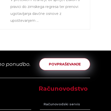
pravici do zimskega regresa ter prenovi
ugotavljanja davčne osnove z
upoštevanjem ...
tno ponudbo.
POVPRAŠEVANJE
Računovodstvo
Računovodski servis