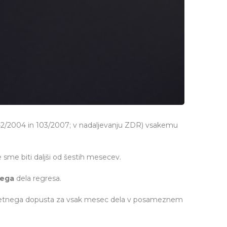
t. 42/2004 in 103/2007; v nadaljevanju ZDR) vsakemu
sme biti daljši od šestih mesecev.
nega
dela regresa.
2 letnega dopusta za vsak mesec dela v posameznem