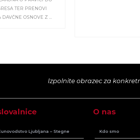
GRESA TER PRENOVI
 DAVČNE OSNOVE Z ...
Izpolnite obrazec za konkre
lovalnice
O nas
unovodstvo Ljubljana – Stegne
Kdo smo