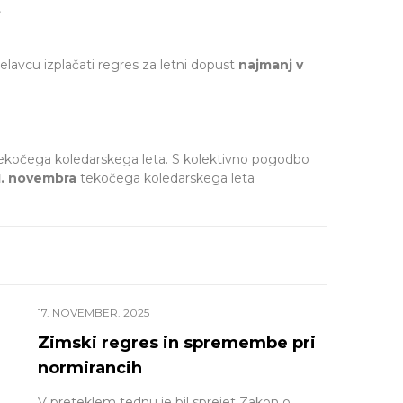
,
elavcu izplačati regres za letni dopust
najmanj v
ekočega koledarskega leta. S kolektivno pogodbo
1. novembra
tekočega koledarskega leta
17. NOVEMBER. 2025
Zimski regres in spremembe pri
normirancih
V preteklem tednu je bil sprejet Zakon o