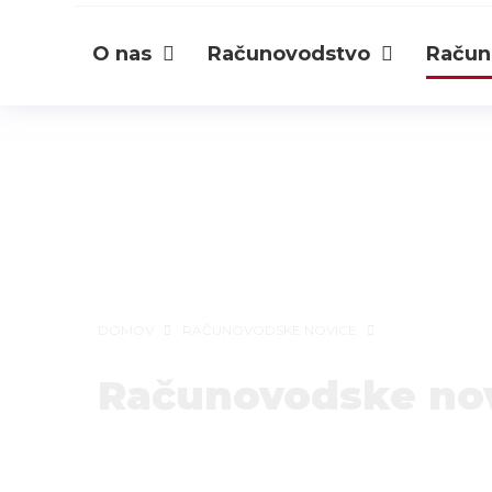
O nas
Računovodstvo
Račun
DOMOV
RAČUNOVODSKE NOVICE
Računovodske no