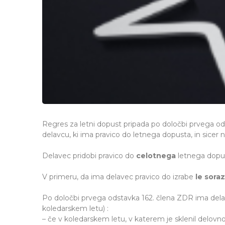
Regres za letni dopust pripada po določbi prvega od
delavcu, ki ima pravico do letnega dopusta, in sicer 
Delavec pridobi pravico do
celotnega
letnega dopus
V primeru, da ima delavec pravico do izrabe
le sora
Po določbi prvega odstavka 162. člena ZDR ima del
koledarskem letu) :
– če v koledarskem letu, v katerem je sklenil delovno