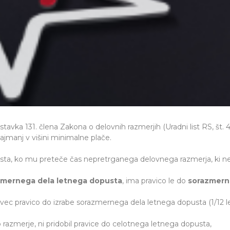
stavka 131. člena Zakona o delovnih razmerjih (Uradni list RS, š
najmanj v višini minimalne plače.
ta, ko mu preteče čas nepretrganega delovnega razmerja, ki ne 
zmernega dela letnega dopusta
, ima pravico le do
sorazmer
avec pravico do izrabe sorazmernega dela letnega dopusta (1/1
 razmerje, ni pridobil pravice do celotnega letnega dopusta,