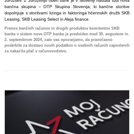
združitev. Z združitvijo obeh bank je v Sloveniji nastala tudi nova
bančna skupina – OTP Skupina Slovenija, ki bančne storitve
dopolnjuje s storitvami lizinga in faktoringa hčerinskih družb SKB
Leasing, SKB Leasing Select in Aleja finance.
Prenos bančnih računov in drugih produktov komitentov SKB
banke v sistem nove OTP banke je predviden med 30. avgustom in
2. septembrom 2024, zato vas opozarjamo, da pravočasno
poskrbite za dostavo novih podatkov o osebnih računih zaposlenih
za nakazila plač v računovodstvo.