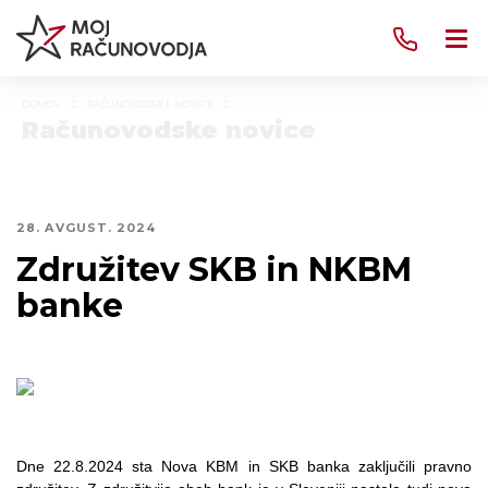
DOMOV
RAČUNOVODSKE NOVICE
Računovodske novice
28. AVGUST. 2024
Združitev SKB in NKBM
banke
Dne 22.8.2024 sta Nova KBM in SKB banka zaključili pravno