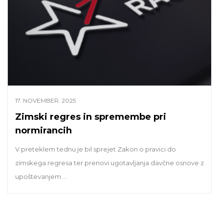
17. NOVEMBER. 2025
Zimski regres in spremembe pri
normirancih
V preteklem tednu je bil sprejet Zakon o pravici do
zimskega regresa ter prenovi ugotavljanja davčne osnove z
upoštevanjem ...